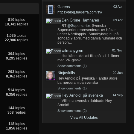
Garens
02 Apr
https://blog.haqerra.com/sv/
810
topics
Den Gröne Hämnaren
09 Apr
18,341
replies
RT
@Superserier
: Svenska
Superserier representeras av Håkan
under Nördloppis i Sundbyberg nu på
1,035
topics
söndag 9 april, med gamla nummer och
22,906
replies
person…
wilmanygren
01 Nov
394
topics
Hur känns det att titta på sci-fi-filmer
9,295
replies
med VR-glas?
Show comments (1)
293
topics
Ninjaskills
20 Jun
8,362
replies
Hey Arnold på svenska + andra äldre
barnprogram på svenska
Show comments (1)
514
topics
6,356
replies
Hey Arnold! på svenska
14 Sep
Vill hitta svenska dubbade Hey
Arnold!
144
topics
Show comments (2)
308
replies
View All Updates
118
topics
1,856
replies