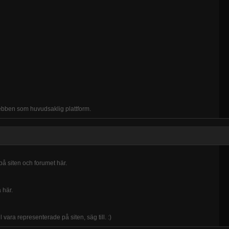
ebben som huvudsaklig plattform.
på siten och forumet här.
 här.
 vara representerade på siten, säg till. :)