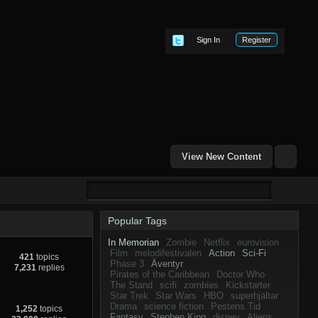
Sign In
Register
View New Content
Popular Tags
In Memorian
Zombie
Netflix
eurovision
Film
melodifestivalen
Action
Sci-Fi
421
topics
Phase 3
Äventyr
7,231
replies
Pirates of the Caribbean
Doctor Who
The Stand
scifi
zombies
Kickstarter
Star Trek
Star Wars
HBO
superhjältar
Drama
science fiction
Pestens Tid
1,252
topics
Fantasy
Stephen King
disney
Aliens