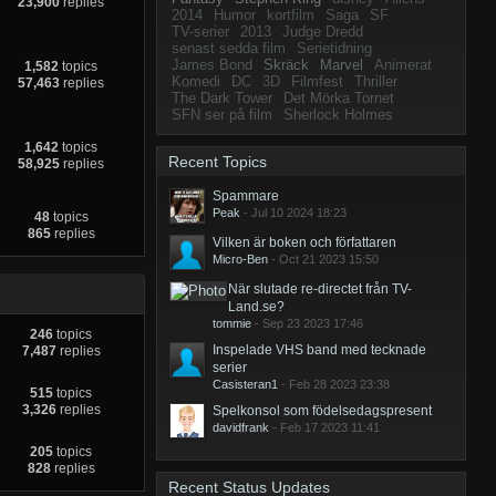
23,900
replies
2014
Humor
kortfilm
Saga
SF
TV-serier
2013
Judge Dredd
senast sedda film
Serietidning
James Bond
Skräck
Marvel
Animerat
1,582
topics
Komedi
DC
3D
Filmfest
Thriller
57,463
replies
The Dark Tower
Det Mörka Tornet
SFN ser på film
Sherlock Holmes
1,642
topics
Recent Topics
58,925
replies
Spammare
Peak
- Jul 10 2024 18:23
48
topics
865
replies
Vilken är boken och författaren
Micro-Ben
- Oct 21 2023 15:50
När slutade re-directet från TV-
Land.se?
tommie
- Sep 23 2023 17:46
246
topics
Inspelade VHS band med tecknade
7,487
replies
serier
Casisteran1
- Feb 28 2023 23:38
515
topics
3,326
replies
Spelkonsol som födelsedagspresent
davidfrank
- Feb 17 2023 11:41
205
topics
828
replies
Recent Status Updates