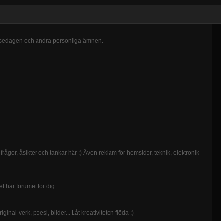
ödelsedagen och andra personliga ämnen.
frågor, åsikter och tankar här :) Även reklam för hemsidor, teknik, elektronik
t här forumet för dig.
ginal-verk, poesi, bilder... Låt kreativiteten flöda :)