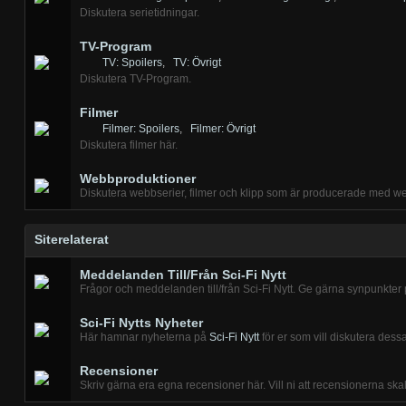
Diskutera serietidningar.
TV-Program
TV: Spoilers
,
TV: Övrigt
Diskutera TV-Program.
Filmer
Filmer: Spoilers
,
Filmer: Övrigt
Diskutera filmer här.
Webbproduktioner
Diskutera webbserier, filmer och klipp som är producerade med w
Siterelaterat
Meddelanden Till/Från Sci-Fi Nytt
Frågor och meddelanden till/från Sci-Fi Nytt. Ge gärna synpunkter 
Sci-Fi Nytts Nyheter
Här hamnar nyheterna på
Sci-Fi Nytt
för er som vill diskutera dessa
Recensioner
Skriv gärna era egna recensioner här. Vill ni att recensionerna skall