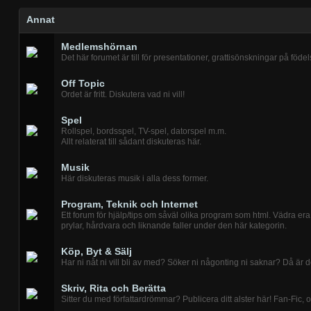
Annat
Medlemshörnan
Det här forumet är till för presentationer, grattisönskningar på f
Off Topic
Ordet är fritt. Diskutera vad ni vill!
Spel
Rollspel, bordsspel, TV-spel, datorspel m.m.
Allt relaterat till sådant diskuteras här.
Musik
Här diskuteras musik i alla dess former.
Program, Teknik och Internet
Ett forum för hjälp/tips om såväl olika program som html. Vädra era 
prylar, hårdvara och liknande faller under den här kategorin.
Köp, Byt & Sälj
Har ni nåt ni vill bli av med? Söker ni någonting ni saknar? Då är de
Skriv, Rita och Berätta
Sitter du med författardrömmar? Publicera ditt alster här! Fan-Fic, ori