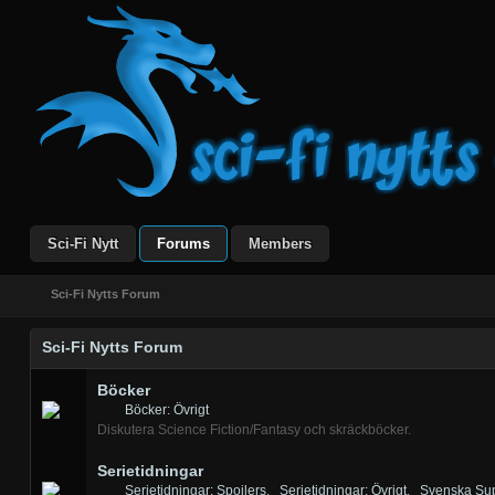
Sci-Fi Nytt
Forums
Members
Sci-Fi Nytts Forum
Sci-Fi Nytts Forum
Böcker
Böcker: Övrigt
Diskutera Science Fiction/Fantasy och skräckböcker.
Serietidningar
Serietidningar: Spoilers
,
Serietidningar: Övrigt
,
Svenska Sup