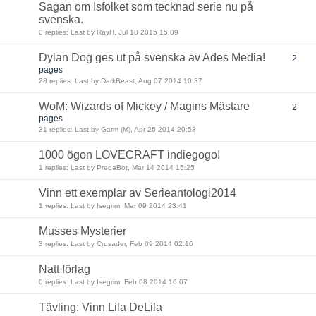
Sagan om Isfolket som tecknad serie nu på
svenska.
0 replies: Last by RayH, Jul 18 2015 15:09
Dylan Dog ges ut på svenska av Ades Media!
2
pages
28 replies: Last by DarkBeast, Aug 07 2014 10:37
WoM: Wizards of Mickey / Magins Mästare
2
pages
31 replies: Last by Garm (M), Apr 26 2014 20:53
1000 ögon LOVECRAFT indiegogo!
1 replies: Last by PredaBot, Mar 14 2014 15:25
Vinn ett exemplar av Serieantologi2014
1 replies: Last by Isegrim, Mar 09 2014 23:41
Musses Mysterier
3 replies: Last by Crusader, Feb 09 2014 02:16
Natt förlag
0 replies: Last by Isegrim, Feb 08 2014 16:07
Tävling: Vinn Lila DeLila