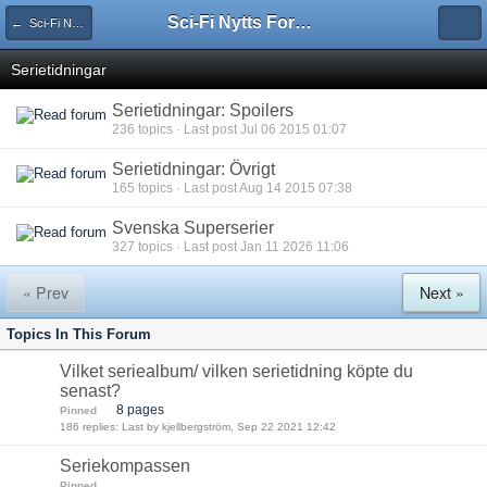
Sci-Fi Nytts Forum
← Sci-Fi Nytts Forum
Serietidningar
Serietidningar: Spoilers
236 topics · Last post Jul 06 2015 01:07
Serietidningar: Övrigt
165 topics · Last post Aug 14 2015 07:38
Svenska Superserier
327 topics · Last post Jan 11 2026 11:06
« Prev
Next »
Topics In This Forum
Vilket seriealbum/ vilken serietidning köpte du
senast?
8 pages
Pinned
186 replies: Last by kjellbergström, Sep 22 2021 12:42
Seriekompassen
Pinned