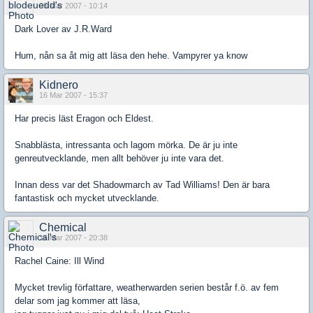
05 Mar 2007 - 10:14
Dark Lover av J.R.Ward
Hum, nån sa åt mig att läsa den hehe. Vampyrer ya know
Kidnero
16 Mar 2007 - 15:37
Har precis läst Eragon och Eldest.
Snabblästa, intressanta och lagom mörka. De är ju inte
genreutvecklande, men allt behöver ju inte vara det.
Innan dess var det Shadowmarch av Tad Williams! Den är bara
fantastisk och mycket utvecklande.
Chemical
16 Mar 2007 - 20:38
Rachel Caine: Ill Wind
Mycket trevlig författare, weatherwarden serien består f.ö. av fem
delar som jag kommer att läsa,