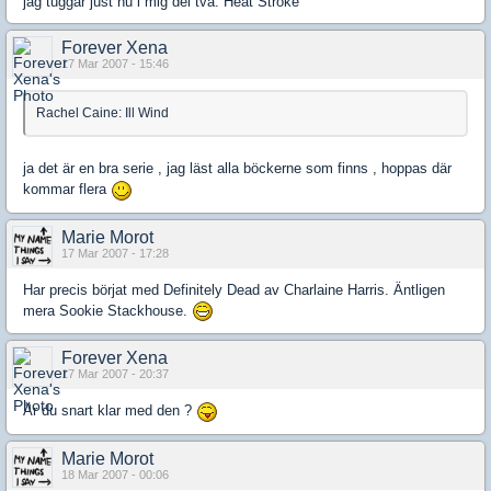
jag tuggar just nu i mig del två: Heat Stroke
Forever Xena
17 Mar 2007 - 15:46
Rachel Caine: Ill Wind
ja det är en bra serie , jag läst alla böckerne som finns , hoppas där
kommar flera
Marie Morot
17 Mar 2007 - 17:28
Har precis börjat med Definitely Dead av Charlaine Harris. Äntligen
mera Sookie Stackhouse.
Forever Xena
17 Mar 2007 - 20:37
Är du snart klar med den ?
Marie Morot
18 Mar 2007 - 00:06