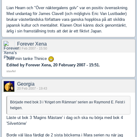
Lian Hearn och "Över näktergalens golv" var en positiv överraskning.
Med undantag för James Clavell (och möjligtvis Eric Van Lustbader)
brukar västerländska författare vara ganska hopplösa på att skildra
japansk kultur och mentalitet. Klanen Otori känns dock genomtänkt,
ärlig i sin framställning trots att det är ett fiktivt Japan.
Forever Xena
20 Feb 2007 - 15:50
Just min tanke Thinice
Edited by Forever Xena, 20 February 2007 - 15:51.
stavfel
Georgia
20 Feb 2007 - 19:43
Började med bok 3 i 'Kriget om Rämnan' serien av Raymond E. Feist i
helgen.
Läste ut bok 3 'Magins Mästare' i dag och ska nu börja med bok 4
'Silvertörne'
Borde väl läsa färdigt de 2 sista böckerna i Mara serien nu när jag