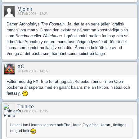
Mjolnir
20 Feb 2007 - 12:21
Darren Aronofskys
The Fountain
. Ja, det är en serie (eller "grafisk
roman" om man vill) men den existerar på samma konstnärliga plan
som
Sandman
eller
Watchmen
. I gränslandet mellan fantasy och sci-
fi berättar Aronofsky om en mans tusenåriga odyssée att förstå det
intima sambandet mellan liv och död. Ännu en bekräftelse av att
Vertigo är det bästa som har hänt seriemediet på länge.
XC
20 Feb 2007 - 14:15
Fåller med dig FX. Inte för att jag läst 4e boken ännu - men Otori-
böckerna är superba med en galant balans mellan fiktion, histoia och
fantasy.
Thinice
20 Feb 2007 - 15:35
Läser Lian Hearns senaste bok The Harsh Cry of the Heron , äntligen
en god bok