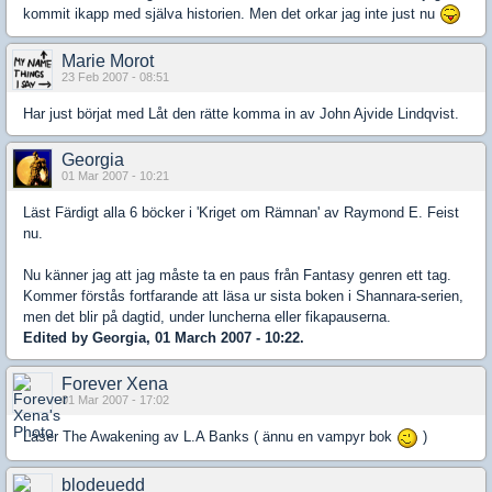
kommit ikapp med själva historien. Men det orkar jag inte just nu
Marie Morot
23 Feb 2007 - 08:51
Har just börjat med Låt den rätte komma in av John Ajvide Lindqvist.
Georgia
01 Mar 2007 - 10:21
Läst Färdigt alla 6 böcker i 'Kriget om Rämnan' av Raymond E. Feist
nu.
Nu känner jag att jag måste ta en paus från Fantasy genren ett tag.
Kommer förstås fortfarande att läsa ur sista boken i Shannara-serien,
men det blir på dagtid, under luncherna eller fikapauserna.
Edited by Georgia, 01 March 2007 - 10:22.
Forever Xena
01 Mar 2007 - 17:02
Läser The Awakening av L.A Banks ( ännu en vampyr bok
)
blodeuedd