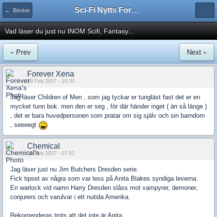
Sci-Fi Nytts Forum
← Böcker
Vad läser du just nu INOM Scifi, Fantasy...
« Prev
Next »
Forever Xena
18 Feb 2007 - 10:30
Jag läser Children of Men , som jag tyckar er tungläst fast det er en
mycket tunn bok. men den er seg , för där händer inget ( än så länge )
, det er bara huvedpersonen som pratar om sig själv och sin barndom
, seeeegt
Chemical
19 Feb 2007 - 07:52
Jag läser just nu Jim Butchers Dresden serie.
Fick tipset av några som var less på Anita Blakes syndiga leverna.
En warlock vid namn Harry Dresden slåss mot vampyrer, demoner,
conjurers och varulvar i ett nutida Amerika.
Rekomenderas trots att det inte är Anita