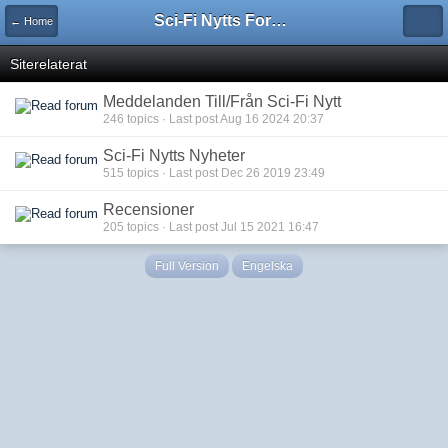
Sci-Fi Nytts Forum
← Home
Siterelaterat
Meddelanden Till/Från Sci-Fi Nytt
246 topics · Last post Aug 16 2024 20:37
Sci-Fi Nytts Nyheter
515 topics · Last post Dec 26 2019 23:49
Recensioner
205 topics · Last post Jul 15 2021 16:47
Full Version
Engelska