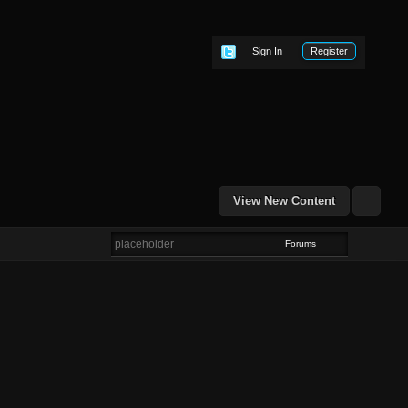
Sign In
Register
View New Content
Forums