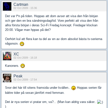
Cartman
02 Oct 2009 - 15:36
Det var f*n på tiden. Hoppas att dom avser att visa den från början
och ger den en bra sändningsdag/tid. Vore perfekt att visa den från
allra första början i deras Sci-Fi Fredag koncept. Fredagar klockan
20:00. Vågar man hppas på det?
Oerhört kul att flera kan ta del av en av dom absolut bästa tv-serierna
någonsin.
XC
02 Oct 2009 - 16:18
Kanoners.
Peak
02 Oct 2009 - 17:54
Snor det här till sitens framsida under kvällen..
Hoppas serien får
bättre tider på sexan jämfört med femman.
Det är nya serien vi pratar om, va?... (Man kan aldrig vara säker..
)