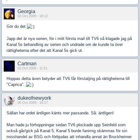
Georgia
02 Oct 2009 - 18:12
Gör du det
Japp det är nya serien, för i mitt första mail till TV6 så klagade jag på
Kanal 5s behandling av serien och undrade om de kunde ta över
rättigheterna efter det att Kanal 5s gick ut.
Cartman
03 Oct 2009 - 11:51
Hoppas detta även betyder att TV6 får förstatjing på rättigheterna till
"Caprica".
dukeofnewyork
05 Oct 2009 - 16:17
Sällan har ordet äntligen känts mer passande. Så: äntligen!
Man hade ju förhoppningar sedan TV6 plockade upp Seinfeld som
också går/gick på Kanal 5. Kanal 5 borde fanimig skämmas för sin
misshandel av BSG och förbjudas att inhandla annat än Bruckheimer